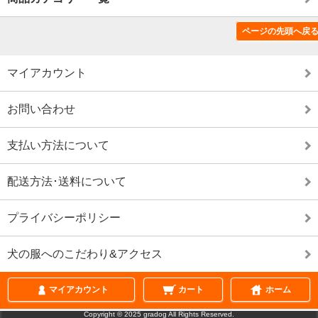
ページの先頭へ戻
特定商取引法に基づく表記（返品など）
マイアカウント
お問い合わせ
支払い方法について
配送方法･送料について
プライバシーポリシー
犬の服へのこだわり&アクセス
ページの先頭へ戻
マイアカウント
カート
ホーム
表示切替 :
スマートフォン
|
PC版
Copyright © 2025 gradog All Rights Reserved.