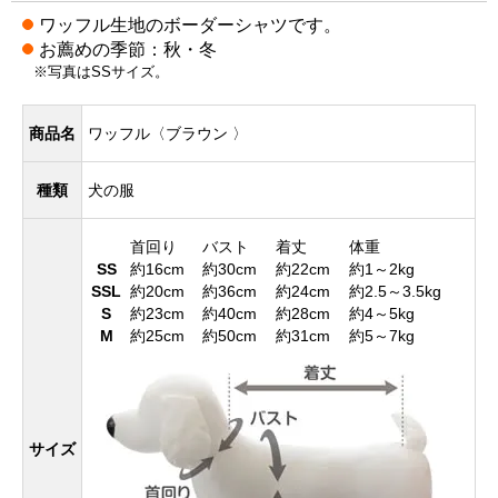
ワッフル生地のボーダーシャツです。
お薦めの季節：秋・冬
※写真はSSサイズ。
商品名
ワッフル〈ブラウン 〉
種類
犬の服
首回り
バスト
着丈
体重
SS
約16cm
約30cm
約22cm
約1～2kg
SSL
約20cm
約36cm
約24cm
約2.5～3.5kg
S
約23cm
約40cm
約28cm
約4～5kg
M
約25cm
約50cm
約31cm
約5～7kg
サイズ