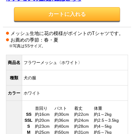
メッシュ生地に花の模様がポイントのTシャツです。
お薦めの季節：春・夏
※写真はSSサイズ。
商品名
フラワーメッシュ〈ホワイト〉
種類
犬の服
カラー
ホワイト
首回り
バスト
着丈
体重
SS
約16cm
約30cm
約22cm
約1～2kg
SSL
約20cm
約36cm
約24cm
約2.5～3.5kg
S
約23cm
約40cm
約28cm
約4～5kg
M
約25cm
約50cm
約31cm
約5～7kg