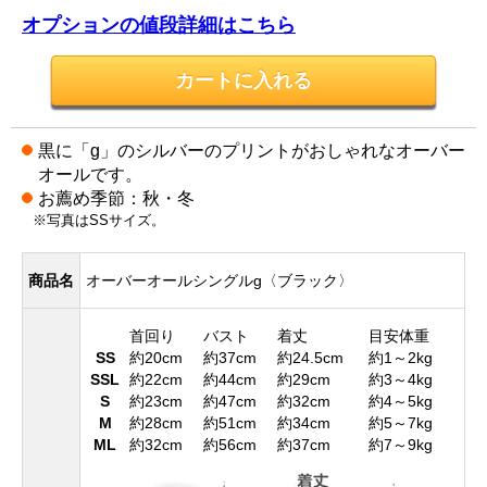
オプションの値段詳細はこちら
黒に「g」のシルバーのプリントがおしゃれなオーバー
オールです。
お薦め季節：秋・冬
※写真はSSサイズ。
商品名
オーバーオールシングルg〈ブラック〉
首回り
バスト
着丈
目安体重
SS
約20cm
約37cm
約24.5cm
約1～2kg
SSL
約22cm
約44cm
約29cm
約3～4kg
S
約23cm
約47cm
約32cm
約4～5kg
M
約28cm
約51cm
約34cm
約5～7kg
ML
約32cm
約56cm
約37cm
約7～9kg